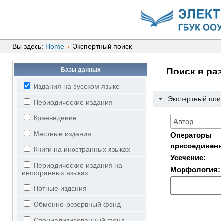
Вы здесь:
Home
Экспертный поиск
Базы данных
Поиск в ра
Издания на русском языке
Экспертный пои
Периодические издания
Краеведение
Местные издания
Операторы
присоединени
Книги на иностранных языках
Усечение:
Периодические издания на
Морфология:
иностранных языках
Нотные издания
Обменно-резервный фонд
Специализированный фонд